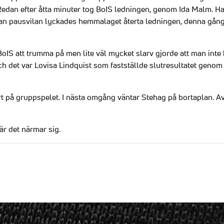
 Redan efter åtta minuter tog BoIS ledningen, genom Ida Malm. H
nnan pausvilan lyckades hemmalaget återta ledningen, denna gå
 BoIS att trumma på men lite väl mycket slarv gjorde att man inte 
h det var Lovisa Lindquist som fastställde slutresultatet genom 
t på gruppspelet. I nästa omgång väntar Stehag på bortaplan. A
 det närmar sig.