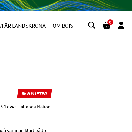
0
VI ÄR LANDSKRONA
OM BOIS
NYHETER
3-1 över Hallands Nation.
då var man klart bättre