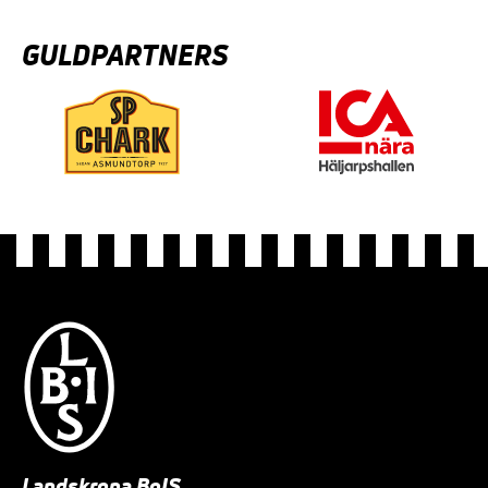
GULDPARTNERS
Landskrona BoIS