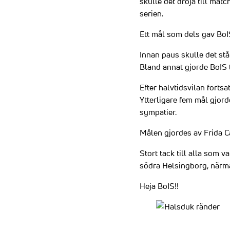
skulle det dröja till mat
serien.
Ett mål som dels gav BoIS 
Innan paus skulle det stå
Bland annat gjorde BoIS t
Efter halvtidsvilan forts
Ytterligare fem mål gjord
sympatier.
Målen gjordes av Frida C
Stort tack till alla som v
södra Helsingborg, närma
Heja BoIS!!