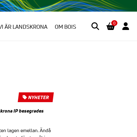
0
VI ÄR LANDSKRONA
OM BOIS
NYHETER
skrona IP besegrades
teten lagen emellan. Ändå