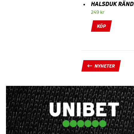
HALSDUK RÄND
249
kr
KÖP
NYHETER