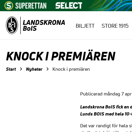
BILJETT
STORE 1915
Hoppa till innehåll
KNOCK I PREMIÄREN
Start
Nyheter
Knock i premiären
Publicerad måndag 7 apr
Landskrona BoIS fick en 
Lunds BOIS med hela 10-0. 
Det var randigt för hela s