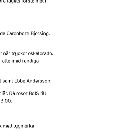
ra lagets första mål i
ida Carenborn Bjersing.
t när trycket eskalerade.
r alla med randiga
äll samt Ebba Andersson.
iär. Då reser BoIS till
13:00.