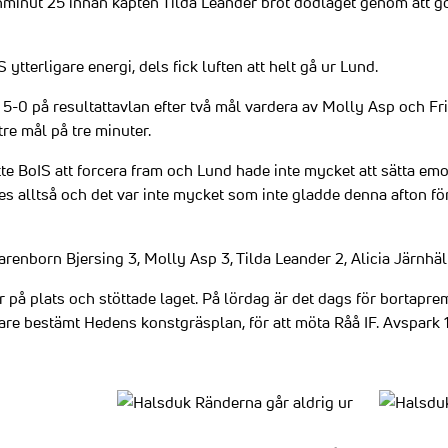
chminut 25 innan kapten Tilda Leander bröt dödläget genom att gö
ytterligare energi, dels fick luften att helt gå ur Lund.
 5-0 på resultattavlan efter två mål vardera av Molly Asp och Fr
re mål på tre minuter.
atte BoIS att forcera fram och Lund hade inte mycket att sätta emo
es alltså och det var inte mycket som inte gladde denna afton fö
arenborn Bjersing 3, Molly Asp 3, Tilda Leander 2, Alicia Järnh
ar på plats och stöttade laget. På lördag är det dags för bortaprem
re bestämt Hedens konstgräsplan, för att möta Råå IF. Avspark 