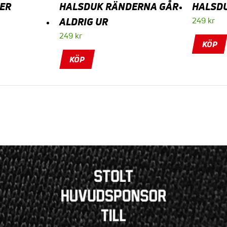
ER
HALSDUK RÄNDERNA GÅR
HALSD
ALDRIG UR
249
kr
249
kr
KÖP
KÖP