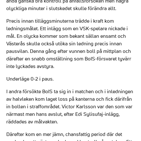
ändå ganska bra kontroll på anfallsförsöken men några
olyckliga minuter i slutskedet skulle förändra allt.
Precis innan tilläggsminuterna trädde i kraft kom
ledningsmålet. Ett inlägg som en VSK-spelare nickade i
mål. En olycka kommer som bekant sällan ensamt och
Västerås skulle också utöka sin ledning precis innan
pausvilan. Denna gång efter vunnen boll på mittplan och
därefter en snabb omställning som BoIS-försvaret tyvärr
inte lyckades avstyra.
Underläge 0-2 i paus.
I andra försökte BoIS ta sig in i matchen och i inledningen
av halvleken kom laget loss på kanterna och fick därifrån
in bollen i straffområdet. Victor Karlsson var den som var
närmast men hans avslut, efter Edi Sylisufaj-inlägg,
räddades av målvakten.
Därefter kom en mer jämn, chansfattig period där det