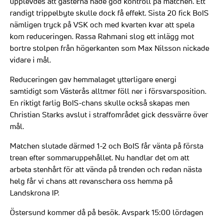
upplevdes att gästerna hade god kontroll på matchen. Ett
randigt trippelbyte skulle dock få effekt. Sista 20 fick BoIS
nämligen tryck på VSK och med kvarten kvar att spela
kom reduceringen. Rassa Rahmani slog ett inlägg mot
bortre stolpen från högerkanten som Max Nilsson nickade
vidare i mål.
Reduceringen gav hemmalaget ytterligare energi
samtidigt som Västerås alltmer föll ner i försvarsposition.
En riktigt farlig BoIS-chans skulle också skapas men
Christian Starks avslut i straffområdet gick dessvärre över
mål.
Matchen slutade därmed 1-2 och BoIS får vänta på första
trean efter sommaruppehållet. Nu handlar det om att
arbeta stenhårt för att vända på trenden och redan nästa
helg får vi chans att revanschera oss hemma på
Landskrona IP.
Östersund kommer då på besök. Avspark 15:00 lördagen