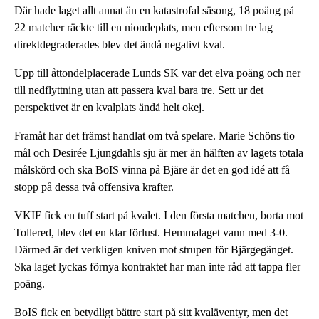
Där hade laget allt annat än en katastrofal säsong, 18 poäng på
22 matcher räckte till en niondeplats, men eftersom tre lag
direktdegraderades blev det ändå negativt kval.
Upp till åttondelplacerade Lunds SK var det elva poäng och ner
till nedflyttning utan att passera kval bara tre. Sett ur det
perspektivet är en kvalplats ändå helt okej.
Framåt har det främst handlat om två spelare. Marie Schöns tio
mål och Desirée Ljungdahls sju är mer än hälften av lagets totala
målskörd och ska BoIS vinna på Bjäre är det en god idé att få
stopp på dessa två offensiva krafter.
VKIF fick en tuff start på kvalet. I den första matchen, borta mot
Tollered, blev det en klar förlust. Hemmalaget vann med 3-0.
Därmed är det verkligen kniven mot strupen för Bjärgegänget.
Ska laget lyckas förnya kontraktet har man inte råd att tappa fler
poäng.
BoIS fick en betydligt bättre start på sitt kvaläventyr, men det