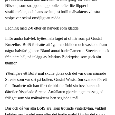
Nilsson, som snappade upp bollen efter lite flipper i
straffområdet, och hans avslut just intill målvaktens vänstra
stolpe var också omöjligt att rädda.
Ledning med 2-0 efter en halvlek som gladde.
Inför andra halvlek byttes hela laget ut så när som på Gustaf
Bruzelius. BoIS fortsatte att äga matchbilden och vaskade fram
några halvfarligheter. Bland annat hade Cameron Streete en nick
från nära hål, på inlägg av Markus Björkqvist, som gick tätt
utanför.
Ytterligare ett BoIS-mål skulle göras och det var ovan nämnde
Streete som var sist på bollen. Gustaf Westström svarade för ett
fint förarbete när han först dribblade förbi sin bevakare och
därefter frispelade Streete. Anfallaren gjorde inget misstag på
friläget som via målvaktens ben seglade i mål.
Där och då var alla BoIS:are, som trotsade vinterkylan, väldigt
belåtna med spelet men efter det tredje målet kändes det som att