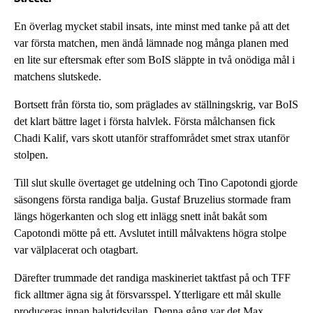
En överlag mycket stabil insats, inte minst med tanke på att det
var första matchen, men ändå lämnade nog många planen med
en lite sur eftersmak efter som BoIS släppte in två onödiga mål i
matchens slutskede.
Bortsett från första tio, som präglades av ställningskrig, var BoIS
det klart bättre laget i första halvlek. Första målchansen fick
Chadi Kalif, vars skott utanför straffområdet smet strax utanför
stolpen.
Till slut skulle övertaget ge utdelning och Tino Capotondi gjorde
säsongens första randiga balja. Gustaf Bruzelius stormade fram
längs högerkanten och slog ett inlägg snett inåt bakåt som
Capotondi mötte på ett. Avslutet intill målvaktens högra stolpe
var välplacerat och otagbart.
Därefter trummade det randiga maskineriet taktfast på och TFF
fick alltmer ägna sig åt försvarsspel. Ytterligare ett mål skulle
produceras innan halvtidsvilan. Denna gång var det Max