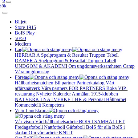
0
Sök
Biljett
Store 1915
BoIS Play
50/50
Medlem
Lag
HERRAR A
Spelprogram & Resultat
Truppen
Tabell
DAMER A
Spelprogram & Resultat
Truppen
Tabell
UNDGOM & AKADEMI
Om ungdomsverksamheten
Camp
Våra ungdomslag
Företag
Hållbarhetsmatchen
Bli partner
Partnerkatalog
Vårt
affärsnätverk
Våra partners
FÖR PARTNERS
Boka VIP-
restaurang
Nyheter
Kalender
Anmälan
1915-klubben
NÄTVERK I NÄTVERKET
HR & Personal
Hållbarhet
Kommersiellt
Kompetens
Vi är Landskrona
Vår vison
Vårt hållbarhetsarbete
BOIS I SAMHÄLLET
Fredagsfotboll
Nattfotboll
Gåfotboll
BoIS för alla
BoIS i
skolan
Om vårt arbete
KNUT