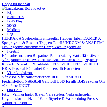
Hoppa till innehåll
Biljett
Store 1915
BoIS Play
50/50
Medlem
Lag
HERRAR A
Spelprogram & Resultat
Truppen
Tabell
DAMER A
Spelprogram & Resultat
Truppen
Tabell
UNDGOM & AKADEMI
Om ungdomsverksamheten
Camp
Våra ungdomslag
Företag
Hållbarhetsmatchen
Bli partner
Partnerkatalog
Vårt affärsnätverk
Våra partners
FÖR PARTNERS
Boka VIP-restaurang
Nyheter
Kalender
Anmälan
1915-klubben
NÄTVERK I NÄTVERKET
HR & Personal
Hållbarhet
Kommersiellt
Kompetens
Vi är Landskrona
Vår vison
Vårt hållbarhetsarbete
BOIS I SAMHÄLLET
Fredagsfotboll
Nattfotboll
Gåfotboll
BoIS för alla
BoIS i skolan
Om
vårt arbete
KNUT
Om BoIS
FAQ / Vanliga frågor & svar
Våra stadgar
Verksamhetsplan
Ungdomsfonden
Hall of Fame
Styrelse & Valberedning
Press &
Varumärke
Kontakt