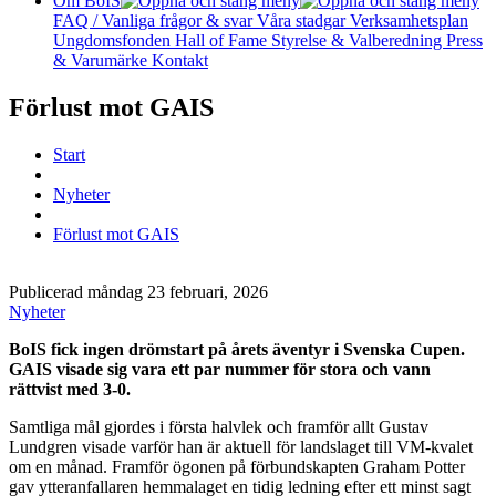
Om BoIS
FAQ / Vanliga frågor & svar
Våra stadgar
Verksamhetsplan
Ungdomsfonden
Hall of Fame
Styrelse & Valberedning
Press
& Varumärke
Kontakt
Förlust mot GAIS
Start
Nyheter
Förlust mot GAIS
Publicerad måndag 23 februari, 2026
Nyheter
BoIS fick ingen drömstart på årets äventyr i Svenska Cupen.
GAIS visade sig vara ett par nummer för stora och vann
rättvist med 3-0.
Samtliga mål gjordes i första halvlek och framför allt Gustav
Lundgren visade varför han är aktuell för landslaget till VM-kvalet
om en månad. Framför ögonen på förbundskapten Graham Potter
gav ytteranfallaren hemmalaget en tidig ledning efter ett minst sagt