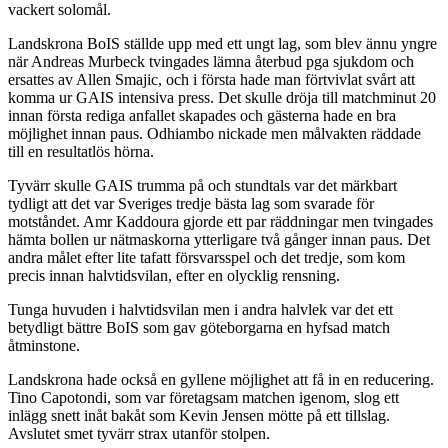
vackert solomål.
Landskrona BoIS ställde upp med ett ungt lag, som blev ännu yngre
när Andreas Murbeck tvingades lämna återbud pga sjukdom och
ersattes av Allen Smajic, och i första hade man förtvivlat svårt att
komma ur GAIS intensiva press. Det skulle dröja till matchminut 20
innan första rediga anfallet skapades och gästerna hade en bra
möjlighet innan paus. Odhiambo nickade men målvakten räddade
till en resultatlös hörna.
Tyvärr skulle GAIS trumma på och stundtals var det märkbart
tydligt att det var Sveriges tredje bästa lag som svarade för
motståndet. Amr Kaddoura gjorde ett par räddningar men tvingades
hämta bollen ur nätmaskorna ytterligare två gånger innan paus. Det
andra målet efter lite tafatt försvarsspel och det tredje, som kom
precis innan halvtidsvilan, efter en olycklig rensning.
Tunga huvuden i halvtidsvilan men i andra halvlek var det ett
betydligt bättre BoIS som gav göteborgarna en hyfsad match
åtminstone.
Landskrona hade också en gyllene möjlighet att få in en reducering.
Tino Capotondi, som var företagsam matchen igenom, slog ett
inlägg snett inåt bakåt som Kevin Jensen mötte på ett tillslag.
Avslutet smet tyvärr strax utanför stolpen.