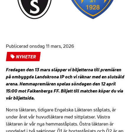
Publicerad onsdag 11 mars, 2026
NYHETER
Fredagen den 13 mars släpper vi biljetterna till premiären
på ombyggda Landskrona IP och vi räknar med en slutsåld
arena. Hemmapremiären spelas söndagen den 12 april
15:00 mot Falkenbergs FF.
Biljett till matchen köper du via
vår biljettsida.
Norra läktaren, tidigare Engelska Läktaren ståplats, är
under året vår huvudläktare med sittplatser. Västra
läktaren är vår nya hemmaståplats. Östra läktaren är
uppdelad i två sektioner. Ö1 är bortaståplats och Ö2 är en