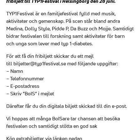
fribiljett till TYP1Festival i Helsingborg den 28 juni.
TYP1Festival är en familjefestival fylld med musik,
aktiviteter och gemenskap. På scen står bland andra
Medina, Dolly Style, Pidde P, Da Buzz och Mojje. Samtidigt
bidrar festivalen till forskning samt aktiviteter för barn
och unga som lever med typ 1-diabetes.
För att få din fribiljett skickar du ett mejl
till
biljetter@typ1festival.se
med följande uppgifter:
– Namn
– Telefonnummer
– E-postadress
– Skriv ”BoIS” i mejlet
Därefter får du din digitala biljett skickad till din e-post.
Vi hoppas att många BoISare tar chansen att besöka
festivalen och samtidigt stötta en god sak
Köp extrabiljetter via länken nedan