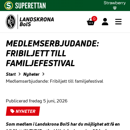
0
Hoppa till innehåll
MEDLEMSERBJUDANDE:
FRIBILJETT TILL
FAMILJEFESTIVAL
Start
Nyheter
Medlemserbjudande: Fribiljett till familjefestival
Publicerad fredag 5 juni, 2026
NYHETER
Som medlem i Landskrona BoIS har du möjlighet att få en