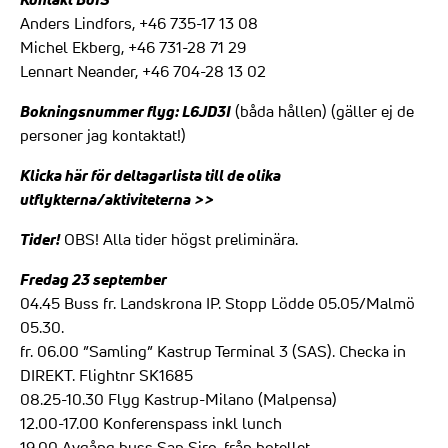
Anders Lindfors, +46 735-17 13 08
Michel Ekberg, +46 731-28 71 29
Lennart Neander, +46 704-28 13 02
Bokningsnummer flyg: L6JD3I
(båda hållen) (gäller ej de
personer jag kontaktat!)
Klicka här för deltagarlista till de olika
utflykterna/aktiviteterna >>
Tider!
OBS! Alla tider högst preliminära.
Fredag 23 september
04.45 Buss fr. Landskrona IP. Stopp Lödde 05.05/Malmö
05.30.
fr. 06.00 ”Samling” Kastrup Terminal 3 (SAS). Checka in
DIREKT. Flightnr SK1685
08.25-10.30 Flyg Kastrup-Milano (Malpensa)
12.00-17.00 Konferenspass inkl lunch
19.00 Avgång buss San Siro, från hotellet