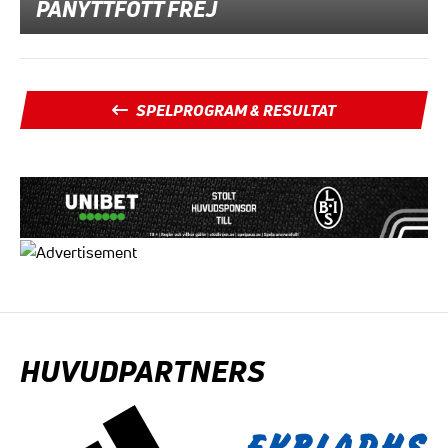
PÅNYTTFÖTT FREJ
SPELPROGRAM & RESULTAT
HUVUDPARTNERS