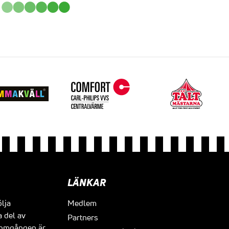
LÄNKAR
ölja
Medlem
a del av
Partners
t omgången är