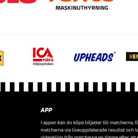
APP
I appen kan du köpa biljetter till matcherna, f
matcherna via liveuppdaterade resultat och t
videoklipp från matcherna en timme efter at