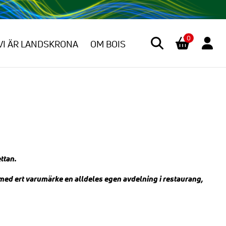
0
VI ÄR LANDSKRONA
OM BOIS
ttan.
ed ert varumärke en alldeles egen avdelning i restaurang,