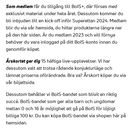
Som medlem
får du tillgång till BoIS+, där förses med
exklusivt material under hela året. Dessutom kommer du
bli inbjuden till en kick-off inför Superettan 2024. Medlem
blir du via vår hemsida, du hittar produkterna längre ner
på den här sidan. Är du medlem 2023 och vill förnya
behöver du vara inloggad på ditt BoIS-konto innan du
genomför köpet.
Årskortet ger dig
15 häftiga live-upplevelser. Vi har
dessutom valt att trotsa rådande konjukturläge och
lämnat priserna oförändrade. Bra va? Årskort köper du via
vår
biljettsida
.
Dessutom behåller vi BoIS-bandet som blivit en riktig
succé. BoIS-bandet som ger alla barn och ungdomar
mellan 0 och 16 år möjlighet att gå på BoIS för löjligt
billiga 100 kr. Du kan köpa BoIS-bandet via shopen här på
hemsidan
.