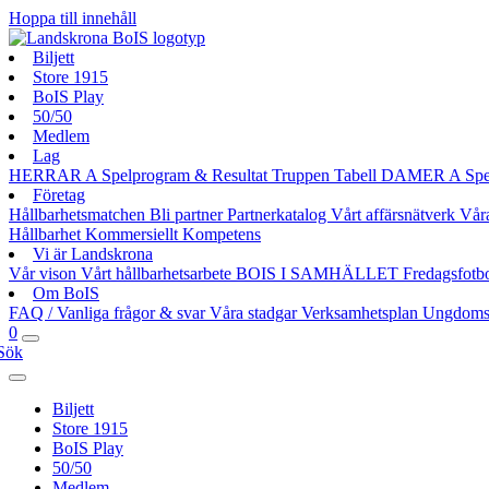
Hoppa till innehåll
Biljett
Store 1915
BoIS Play
50/50
Medlem
Lag
HERRAR A
Spelprogram & Resultat
Truppen
Tabell
DAMER A
Spe
Företag
Hållbarhetsmatchen
Bli partner
Partnerkatalog
Vårt affärsnätverk
Vår
Hållbarhet
Kommersiellt
Kompetens
Vi är Landskrona
Vår vison
Vårt hållbarhetsarbete
BOIS I SAMHÄLLET
Fredagsfotb
Om BoIS
FAQ / Vanliga frågor & svar
Våra stadgar
Verksamhetsplan
Ungdoms
0
Sök
Biljett
Store 1915
BoIS Play
50/50
Medlem