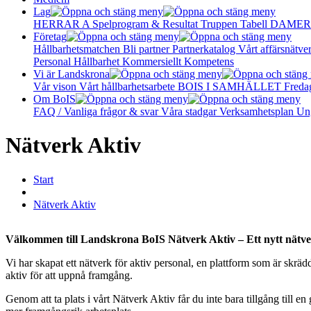
Lag
HERRAR A
Spelprogram & Resultat
Truppen
Tabell
DAMER
Företag
Hållbarhetsmatchen
Bli partner
Partnerkatalog
Vårt affärsnätve
Personal
Hållbarhet
Kommersiellt
Kompetens
Vi är Landskrona
Vår vison
Vårt hållbarhetsarbete
BOIS I SAMHÄLLET
Freda
Om BoIS
FAQ / Vanliga frågor & svar
Våra stadgar
Verksamhetsplan
Un
Nätverk Aktiv
Start
Nätverk Aktiv
Välkommen till Landskrona BoIS Nätverk Aktiv – Ett nytt nätverk
Vi har skapat ett nätverk för aktiv personal, en plattform som är skräd
aktiv för att uppnå framgång.
Genom att ta plats i vårt Nätverk Aktiv får du inte bara tillgång till 