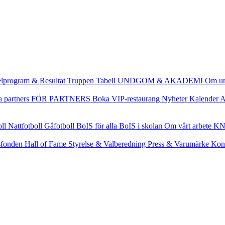
lprogram & Resultat
Truppen
Tabell
UNDGOM & AKADEMI
Om u
a partners
FÖR PARTNERS
Boka VIP-restaurang
Nyheter
Kalender
A
oll
Nattfotboll
Gåfotboll
BoIS för alla
BoIS i skolan
Om vårt arbete
KN
fonden
Hall of Fame
Styrelse & Valberedning
Press & Varumärke
Kon