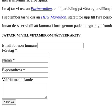
mer framgångsrik arbetsplats.
I maj tar vi oss an
Partnermilen
, en löpartävling på våra egna villkor
I september tar vi oss an
HBG Marathon
, stafett för upp till fyra p
Innan dess ser vi till att komma i form genom padelmorgnar, golfrund
JA TACK, VI VILL VETA MER OM NÄTVERK AKTIV!
Email for non-humans
Företag
*
Namn
*
E-postadress
*
Valfritt meddelande
Skicka