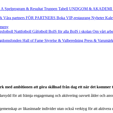
 A
Spelprogram & Resultat
Truppen
Tabell
UNDGOM & AKADEMI
rk
Våra partners
FÖR PARTNERS
Boka VIP-restaurang
Nyheter
Kale
gsfotboll
Nattfotboll
Gåfotboll
BoIS för alla
BoIS i skolan
Om vårt arb
gdomsfonden
Hall of Fame
Styrelse & Valberedning
Press & Varumär
 med ambitionen att göra skillnad från dag ett när det kommer ti
darsydd för att främja engagemang och aktivering oavsett ålder och ansvar
en gemenskap av likasinnade individer utan också verktyg för att aktiver