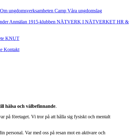
Om ungdomsverksamheten
Camp
Våra ungdomslag
nder
Anmälan
1915-klubben
NÄTVERK I NÄTVERKET
HR &
ete
KNUT
ke
Kontakt
ll hälsa och välbefinnande
.
 på företaget. Vi tror på att hålla sig fysiskt och mentalt
a din personal. Var med oss på resan mot en aktivare och