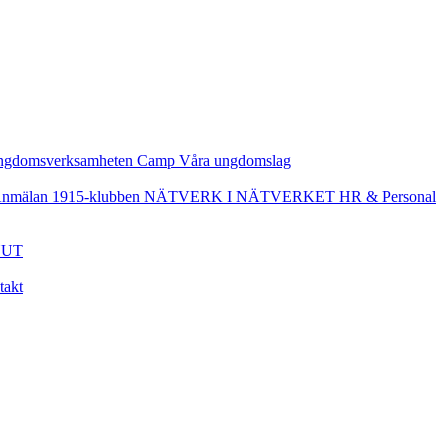
ngdomsverksamheten
Camp
Våra ungdomslag
nmälan
1915-klubben
NÄTVERK I NÄTVERKET
HR & Personal
UT
takt