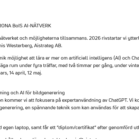
RONA BoIS AI-NÄTVERK
 nätverket och möjligheterna tillsammans. 2026 rivstartar vi ytter
s Westerberg, Aistrateg AB.
 unik möjlighet att lära er mer om artificiell intelligens (AI) och C
äga rum under fyra träffar, med två timmar per gång, under vint
rs, 14 april, 12 maj.
ning och AI för bildgenerering
fen kommer vi att fokusera på expertanvändning av ChatGPT. Vi 
dgenerering, en spännande teknik som kan användas för att skapa
d egen laptop, samt får ett ”diplom/certifikat” efter genomförd ut