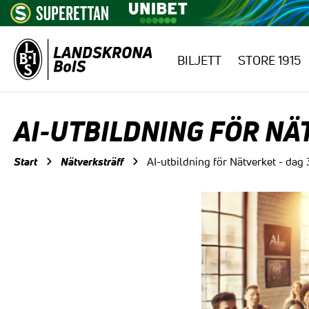
BILJETT
STORE 1915
Hoppa till innehåll
AI-UTBILDNING FÖR NÄ
Start
Nätverksträff
AI-utbildning för Nätverket - dag 