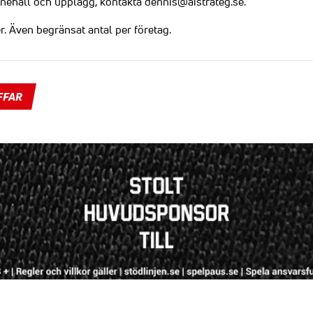
nehåll och upplägg, kontakta dennis@aistrateg.se.
r. Även begränsat antal per företag.
FFAR