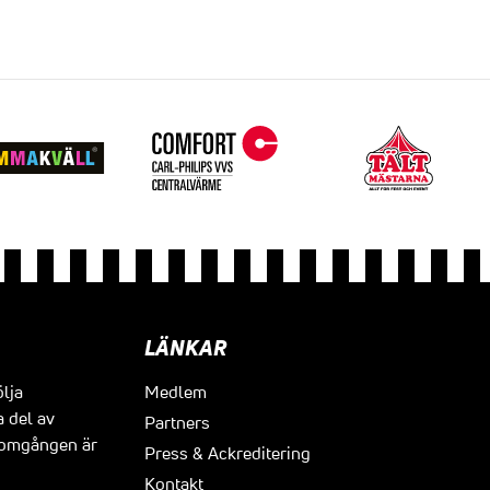
LÄNKAR
ölja
Medlem
a del av
Partners
t omgången är
Press & Ackreditering
Kontakt