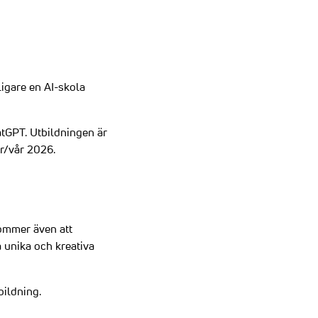
ligare en AI-skola
hatGPT. Utbildningen är
er/vår 2026.
kommer även att
 unika och kreativa
bildning.