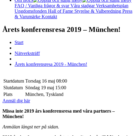
Om BoIS
FAQ / Vanliga frågor & svar
Våra stadgar
Verksamhetsplan
Ungdomsfonden
Hall of Fame
Styrelse & Valberedning
Press
& Varumärke
Kontakt
Årets konferensresa 2019 – München!
Start
Nätverksträff
Årets konferensresa 2019 - München!
Startdatum
Torsdag 16 maj 08:00
Slutdatum
Söndag 19 maj 15:00
Plats
München, Tyskland
Anmäl dig här
Missa inte 2019 års konferensresa med våra partners –
München!
Anmälan längst ner på sidan.