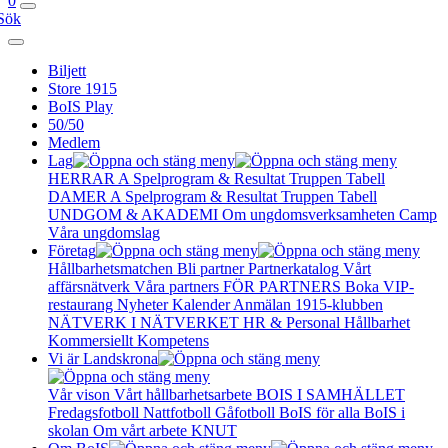
0
Sök
Biljett
Store 1915
BoIS Play
50/50
Medlem
Lag
HERRAR A
Spelprogram & Resultat
Truppen
Tabell
DAMER A
Spelprogram & Resultat
Truppen
Tabell
UNDGOM & AKADEMI
Om ungdomsverksamheten
Camp
Våra ungdomslag
Företag
Hållbarhetsmatchen
Bli partner
Partnerkatalog
Vårt
affärsnätverk
Våra partners
FÖR PARTNERS
Boka VIP-
restaurang
Nyheter
Kalender
Anmälan
1915-klubben
NÄTVERK I NÄTVERKET
HR & Personal
Hållbarhet
Kommersiellt
Kompetens
Vi är Landskrona
Vår vison
Vårt hållbarhetsarbete
BOIS I SAMHÄLLET
Fredagsfotboll
Nattfotboll
Gåfotboll
BoIS för alla
BoIS i
skolan
Om vårt arbete
KNUT