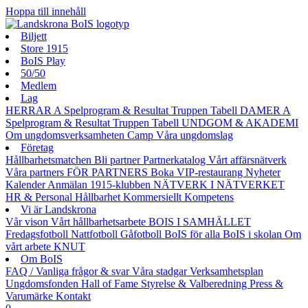
Hoppa till innehåll
Biljett
Store 1915
BoIS Play
50/50
Medlem
Lag
HERRAR A
Spelprogram & Resultat
Truppen
Tabell
DAMER A
Spelprogram & Resultat
Truppen
Tabell
UNDGOM & AKADEMI
Om ungdomsverksamheten
Camp
Våra ungdomslag
Företag
Hållbarhetsmatchen
Bli partner
Partnerkatalog
Vårt affärsnätverk
Våra partners
FÖR PARTNERS
Boka VIP-restaurang
Nyheter
Kalender
Anmälan
1915-klubben
NÄTVERK I NÄTVERKET
HR & Personal
Hållbarhet
Kommersiellt
Kompetens
Vi är Landskrona
Vår vison
Vårt hållbarhetsarbete
BOIS I SAMHÄLLET
Fredagsfotboll
Nattfotboll
Gåfotboll
BoIS för alla
BoIS i skolan
Om
vårt arbete
KNUT
Om BoIS
FAQ / Vanliga frågor & svar
Våra stadgar
Verksamhetsplan
Ungdomsfonden
Hall of Fame
Styrelse & Valberedning
Press &
Varumärke
Kontakt