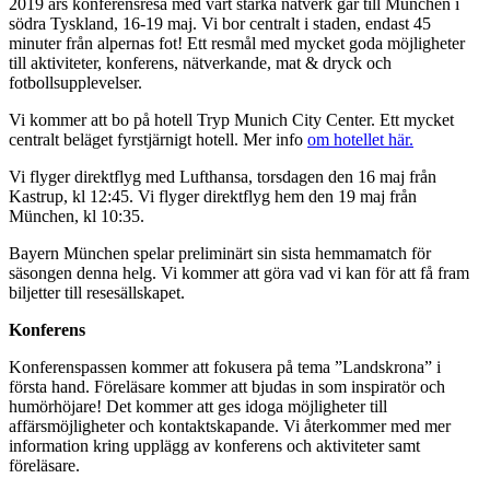
2019 års konferensresa med vårt starka nätverk går till München i
södra Tyskland, 16-19 maj. Vi bor centralt i staden, endast 45
minuter från alpernas fot! Ett resmål med mycket goda möjligheter
till aktiviteter, konferens, nätverkande, mat & dryck och
fotbollsupplevelser.
Vi kommer att bo på hotell Tryp Munich City Center. Ett mycket
centralt beläget fyrstjärnigt hotell. Mer info
om hotellet här.
Vi flyger direktflyg med Lufthansa, torsdagen den 16 maj från
Kastrup, kl 12:45. Vi flyger direktflyg hem den 19 maj från
München, kl 10:35.
Bayern München spelar preliminärt sin sista hemmamatch för
säsongen denna helg. Vi kommer att göra vad vi kan för att få fram
biljetter till resesällskapet.
Konferens
Konferenspassen kommer att fokusera på tema ”Landskrona” i
första hand. Föreläsare kommer att bjudas in som inspiratör och
humörhöjare! Det kommer att ges idoga möjligheter till
affärsmöjligheter och kontaktskapande. Vi återkommer med mer
information kring upplägg av konferens och aktiviteter samt
föreläsare.