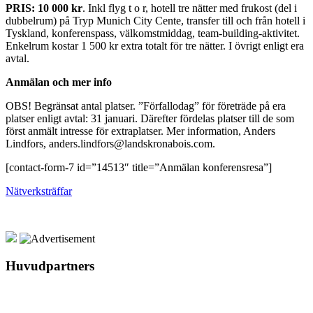
PRIS: 10 000 kr
. Inkl flyg t o r, hotell tre nätter med frukost (del i
dubbelrum) på Tryp Munich City Cente, transfer till och från hotell i
Tyskland, konferenspass, välkomstmiddag, team-building-aktivitet.
Enkelrum kostar 1 500 kr extra totalt för tre nätter. I övrigt enligt era
avtal.
Anmälan och mer info
OBS! Begränsat antal platser. ”Förfallodag” för företräde på era
platser enligt avtal: 31 januari. Därefter fördelas platser till de som
först anmält intresse för extraplatser. Mer information, Anders
Lindfors, anders.lindfors@landskronabois.com.
[contact-form-7 id=”14513″ title=”Anmälan konferensresa”]
Nätverksträffar
Huvudpartners