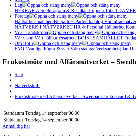
Lag
HERRAR A
Spelprogram & Resultat
Truppen
Tabell
DAMER
Företag
Hållbarhetsmatchen
Bli partner
Partnerkatalog
Vårt affärsnätve
NÄTVERK I NÄTVERKET
HR & Personal
Hållbarhet
Komm
Vi är Landskrona
Vår vison
Vårt hållbarhetsarbete
BOIS I SAMHÄLLET
Freda
Om BoIS
FAQ / Vanliga frågor & svar
Våra stadgar
Verksamhetsplan
Un
Frukostmöte med Affärsnätverket – Swedb
Start
Nätverksträff
Frukostmöte med Affärsnätverket - Swedbank frukostvärd & T
Startdatum
Torsdag 14 september 00:00
Slutdatum
Torsdag 14 september 00:00
Anmäl dig här