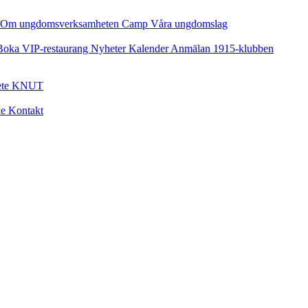
Om ungdomsverksamheten
Camp
Våra ungdomslag
Boka VIP-restaurang
Nyheter
Kalender
Anmälan
1915-klubben
ete
KNUT
ke
Kontakt