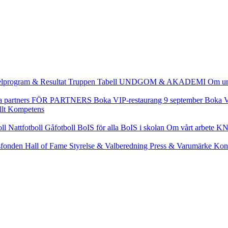
lprogram & Resultat
Truppen
Tabell
UNDGOM & AKADEMI
Om u
a partners
FÖR PARTNERS
Boka VIP-restaurang 9 september
Boka V
llt
Kompetens
oll
Nattfotboll
Gåfotboll
BoIS för alla
BoIS i skolan
Om vårt arbete
KN
fonden
Hall of Fame
Styrelse & Valberedning
Press & Varumärke
Kon