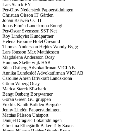
Lars Starck EY
Per-Olov Nederstedt Papperstidningen
Christian Olsson IT Gården
Johan Barwén CC IT
Jonas Florén Landskrona Energi
Per-Oscar Svensson SST Net
Roy Lindqvist Kundpartner
Helena Broomé Hotel Öresund
Thomas Andersson Hejdes Woody Bygg
Lars Jönsson Max Matthiessen
Magdalena Andersson Ocay
Hampus Skelterwijk HSB
Stina Östberg Advokatfirman VICI AB
Annika Lundeslöf Advokatfirman VICI AB
Caroline Ahren Drivkraft Landskrona
Göran Wiberg Ocay
Marica Starck SP-chark
Bengt Östberg Borgwarner
Göran Green GC gruppen
Fredrik Kanth Boliden Bergsöe
Jenny Lindén Papperstidningen
Mattias Pålsson Unisport
Danijel Dragisic Lokaltidningen
Christina Elbegårdh Baker Tilly Saxos
Jörgen Nilsson Hejdes Woody Bygg