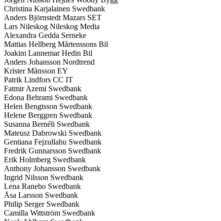
Christina Karjalainen Swedbank
Anders Björnstedt Mazars SET
Lars Nileskog Nileskog Media
Alexandra Gedda Serneke
Mattias Hellberg Mårtenssons Bil
Joakim Lannemar Hedin Bil
Anders Johansson Nordtrend
Krister Månsson EY
Patrik Lindfors CC IT
Fatmir Azemi Swedbank
Edona Behrami Swedbank
Helen Bengtsson Swedbank
Helene Berggren Swedbank
Susanna Bernéli Swedbank
Mateusz Dabrowski Swedbank
Gentiana Fejzullahu Swedbank
Fredrik Gunnarsson Swedbank
Erik Holmberg Swedbank
Anthony Johansson Swedbank
Ingrid Nilsson Swedbank
Lena Ranebo Swedbank
Åsa Larsson Swedbank
Philip Serger Swedbank
Camilla Wittström Swedbank