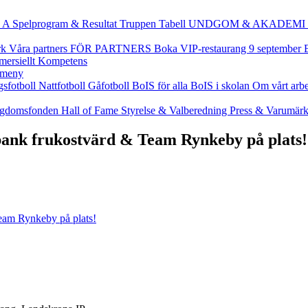
 A
Spelprogram & Resultat
Truppen
Tabell
UNDGOM & AKADEMI
rk
Våra partners
FÖR PARTNERS
Boka VIP-restaurang 9 september
ersiellt
Kompetens
gsfotboll
Nattfotboll
Gåfotboll
BoIS för alla
BoIS i skolan
Om vårt arb
gdomsfonden
Hall of Fame
Styrelse & Valberedning
Press & Varumär
ank frukostvärd & Team Rynkeby på plats!
eam Rynkeby på plats!