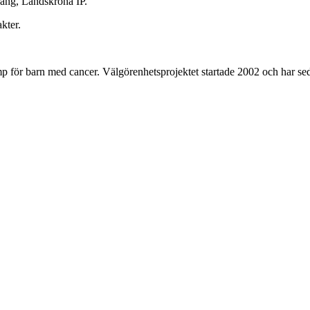
ang, Landskrona IP.
kter.
amp för barn med cancer. Välgörenhetsprojektet startade 2002 och har s