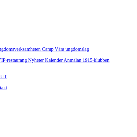
ngdomsverksamheten
Camp
Våra ungdomslag
IP-restaurang
Nyheter
Kalender
Anmälan
1915-klubben
UT
takt