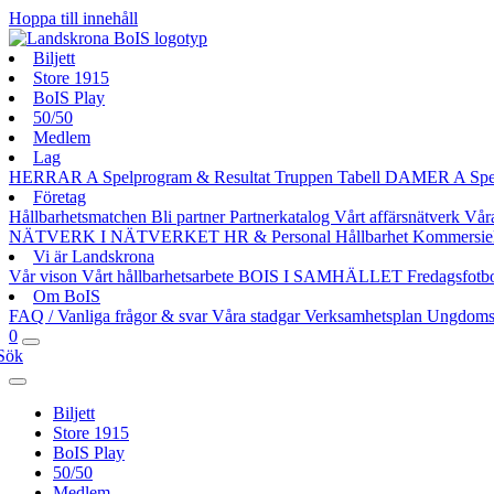
Hoppa till innehåll
Biljett
Store 1915
BoIS Play
50/50
Medlem
Lag
HERRAR A
Spelprogram & Resultat
Truppen
Tabell
DAMER A
Spe
Företag
Hållbarhetsmatchen
Bli partner
Partnerkatalog
Vårt affärsnätverk
Vår
NÄTVERK I NÄTVERKET
HR & Personal
Hållbarhet
Kommersie
Vi är Landskrona
Vår vison
Vårt hållbarhetsarbete
BOIS I SAMHÄLLET
Fredagsfotb
Om BoIS
FAQ / Vanliga frågor & svar
Våra stadgar
Verksamhetsplan
Ungdoms
0
Sök
Biljett
Store 1915
BoIS Play
50/50
Medlem