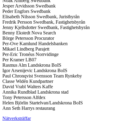
Noak Ahlberg Swedbank
Jesper Arvidsson Swedbank
Peder Engfors Swedbank
Elisabeth Nilsson Swedbank, Juristbyrån
Fredrik Persson Swedbank, Fastighetsbyrån
Jenny Kjellsdotter Swedbank, Fastighetsbyrån
Benny Ekstedt Nova Search
Börge Petersson Procurator
Per-Ove Kamlund Handelsbanken
Mikael Lindberg Parajett
Per-Eric Tronéus Norrvidinge
Per Kramer LB07
Rasmus Alm Landskrona BoIS
Igor Arsenijevic Landskrona BoIS
Paul Chronqvist Svensson Team Rynkeby
Classe Widén Kundpartner
David Vrabl Walters Kaffe
Annika Rundblad Landskrona stad
Tony Petersson Alfdex
Helen Björlin Startelvan/Landskrona BoIS
Ann Seth Harrys restaurang
Nätverksträffar