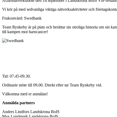
Affärsnätverksmöte den 14 september i Landskrona BoIS VIP-restaur
Vi kör på med sedvanliga viktiga nätverksaktiviteter och företagskonta
Frukostvärd: Swedbank
Team Rynkeby är på plats och berättar sin otroliga historia om sin k
till kampen mot barncancer!
Tid: 07.45-09.30.
Ordinarie möte till 09.00. Direkt efter tar Team Rynkeby vid.
Välkomna med er anmälan!
Anmälda partners
Anders Lindfors Landskrona BoIS
Max Lundmark Landskrona BoIS