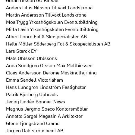
Göran Olsson GO Biltvätt
Anders Lillis Nilsson Tillväxt Landskrona
Martin Andersson Tillväxt Landskrona
Moa Trygg Yrkeshögskolan Eventutbildning
Milla Lavin Yrkeshögskolan Eventutbildning
Albert Loord Fot & Skospecialisten AB
Helle Möller Söderberg Fot & Skospecialisten AB
Lars Starck EY
Mats Ohlsson Ohlssons
Anna Sundgren Olsson Max Matthiessen
Claes Andersson Derome Maskinuthyrning
Emma Sandell Victoriahem
Hans Lundgren Lindström Fastigheter
Patrik Bjurberg Upheads
Jenny Lindén Bonnier News
Magnus Jergmo Soeco Kontorsmöbler
Annette Sergel Magasin A Arkitekter
Glenn Ljungstrand Cramo
Jörgen Dahlström bemt AB