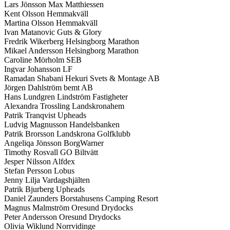
Lars Jönsson Max Matthiessen
Kent Olsson Hemmakväll
Martina Olsson Hemmakväll
Ivan Matanovic Guts & Glory
Fredrik Wikerberg Helsingborg Marathon
Mikael Andersson Helsingborg Marathon
Caroline Mörholm SEB
Ingvar Johansson LF
Ramadan Shabani Hekuri Svets & Montage AB
Jörgen Dahlström bemt AB
Hans Lundgren Lindström Fastigheter
Alexandra Trossling Landskronahem
Patrik Tranqvist Upheads
Ludvig Magnusson Handelsbanken
Patrik Brorsson Landskrona Golfklubb
Angeliqa Jönsson BorgWarner
Timothy Rosvall GO Biltvätt
Jesper Nilsson Alfdex
Stefan Persson Lobus
Jenny Lilja Vardagshjälten
Patrik Bjurberg Upheads
Daniel Zaunders Borstahusens Camping Resort
Magnus Malmström Oresund Drydocks
Peter Andersson Oresund Drydocks
Olivia Wiklund Norrvidinge