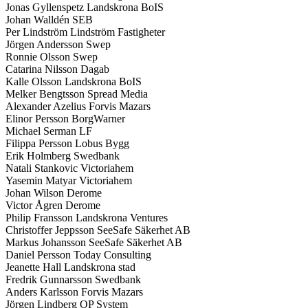
Jonas Gyllenspetz Landskrona BoIS
Johan Walldén SEB
Per Lindström Lindström Fastigheter
Jörgen Andersson Swep
Ronnie Olsson Swep
Catarina Nilsson Dagab
Kalle Olsson Landskrona BoIS
Melker Bengtsson Spread Media
Alexander Azelius Forvis Mazars
Elinor Persson BorgWarner
Michael Serman LF
Filippa Persson Lobus Bygg
Erik Holmberg Swedbank
Natali Stankovic Victoriahem
Yasemin Matyar Victoriahem
Johan Wilson Derome
Victor Ågren Derome
Philip Fransson Landskrona Ventures
Christoffer Jeppsson SeeSafe Säkerhet AB
Markus Johansson SeeSafe Säkerhet AB
Daniel Persson Today Consulting
Jeanette Hall Landskrona stad
Fredrik Gunnarsson Swedbank
Anders Karlsson Forvis Mazars
Jörgen Lindberg OP System