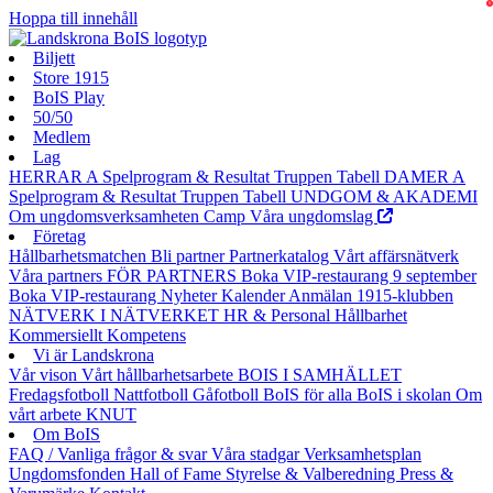
0
Hoppa till innehåll
Biljett
Store 1915
BoIS Play
50/50
Medlem
Lag
HERRAR A
Spelprogram & Resultat
Truppen
Tabell
DAMER A
Spelprogram & Resultat
Truppen
Tabell
UNDGOM & AKADEMI
Om ungdomsverksamheten
Camp
Våra ungdomslag
Företag
Hållbarhetsmatchen
Bli partner
Partnerkatalog
Vårt affärsnätverk
Våra partners
FÖR PARTNERS
Boka VIP-restaurang 9 september
Boka VIP-restaurang
Nyheter
Kalender
Anmälan
1915-klubben
NÄTVERK I NÄTVERKET
HR & Personal
Hållbarhet
Kommersiellt
Kompetens
Vi är Landskrona
Vår vison
Vårt hållbarhetsarbete
BOIS I SAMHÄLLET
Fredagsfotboll
Nattfotboll
Gåfotboll
BoIS för alla
BoIS i skolan
Om
vårt arbete
KNUT
Om BoIS
FAQ / Vanliga frågor & svar
Våra stadgar
Verksamhetsplan
Ungdomsfonden
Hall of Fame
Styrelse & Valberedning
Press &