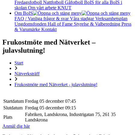
Fredagsfotboll
Nattfotboll
Gåfotboll
BoIS för alla
BoIS i
skolan
Om vårt arbete
KNUT
Om BoIS
FAQ / Vanliga frågor & svar
Våra stadgar
Verksamhetsplan
Ungdomsfonden
Hall of Fame
Styrelse & Valberedning
Press
& Varumärke
Kontakt
Frukostmöte med Nätverket –
julavslutning!
Start
Nätverksträff
Frukostmöte med Nätverket - julavslutning!
Startdatum
Fredag 05 december 07:45
Slutdatum
Fredag 05 december 09:15
Fabriken, Landskrona, Industrigatan 75, 261 35
Plats
Landskrona
Anmäl dig här