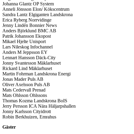
Johanna Glantz OP System
Anneli Jönsson Elon/ Kökscentrum
Sandra Lantz Elgiganten Landskrona
Erica Ryberg Norrvidinge
Jenny Lindén Bonnier News
Anders Björklund BMC AB
Patrik Johansson Ekopost
Mikael Hjelte Unisport
Lars Nileskog Infochannel
Anders M Jeppsson EY
Lennart Hansson Däck-City
Jonny Svantesson Mäklarhuset
Rickard Lind Mäklarhuset
Martin Fohrman Landskrona Energi
Jonas Mader Puls AB
Oliver Axelsson Puls AB
Mats Cedervall Prenad
Mats Ohlsson Ohlssons
Thomas Kozma Landskrona BoIS
Jerry Persson ICA Nära Häljarpshallen
Jonny Karlsson Cityidrott
Robin Berkhuizen, Emrahus
Gäster