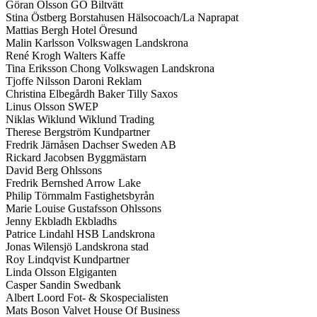
Göran Olsson GO Biltvätt
Stina Östberg Borstahusen Hälsocoach/La Naprapat
Mattias Bergh Hotel Öresund
Malin Karlsson Volkswagen Landskrona
René Krogh Walters Kaffe
Tina Eriksson Chong Volkswagen Landskrona
Tjoffe Nilsson Daroni Reklam
Christina Elbegårdh Baker Tilly Saxos
Linus Olsson SWEP
Niklas Wiklund Wiklund Trading
Therese Bergström Kundpartner
Fredrik Järnåsen Dachser Sweden AB
Rickard Jacobsen Byggmästarn
David Berg Ohlssons
Fredrik Bernshed Arrow Lake
Philip Törnmalm Fastighetsbyrån
Marie Louise Gustafsson Ohlssons
Jenny Ekbladh Ekbladhs
Patrice Lindahl HSB Landskrona
Jonas Wilensjö Landskrona stad
Roy Lindqvist Kundpartner
Linda Olsson Elgiganten
Casper Sandin Swedbank
Albert Loord Fot- & Skospecialisten
Mats Boson Valvet House Of Business