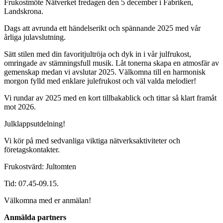
Frukostmöte Nätverket fredagen den 5 december i Fabriken,
Landskrona.
Dags att avrunda ett händelserikt och spännande 2025 med vår
årliga julavslutning.
Sätt stilen med din favoritjultröja och dyk in i vår julfrukost,
omringade av stämningsfull musik. Låt tonerna skapa en atmosfär av
gemenskap medan vi avslutar 2025. Välkomna till en harmonisk
morgon fylld med enklare julefrukost och väl valda melodier!
Vi rundar av 2025 med en kort tillbakablick och tittar så klart framåt
mot 2026.
Julklappsutdelning!
Vi kör på med sedvanliga viktiga nätverksaktiviteter och
företagskontakter.
Frukostvärd: Jultomten
Tid: 07.45-09.15.
Välkomna med er anmälan!
Anmälda partners