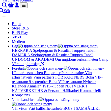
Varumärke
Kontakt
Sök
Biljett
Store 1915
BoIS Play
50/50
Medlem
Lag
HERRAR A
Spelprogram & Resultat
Truppen
Tabell
DAMER A
Spelprogram & Resultat
Truppen
Tabell
UNDGOM & AKADEMI
Om ungdomsverksamheten
Camp
Våra ungdomslag
Företag
Hållbarhetsmatchen
Bli partner
Partnerkatalog
Vårt
affärsnätverk
Våra partners
FÖR PARTNERS
Boka VIP-
restaurang 9 september
Boka VIP-restaurang
Nyheter
Kalender
Anmälan
1915-klubben
NÄTVERK I
NÄTVERKET
HR & Personal
Hållbarhet
Kommersiellt
Kompetens
Vi är Landskrona
Vår vison
Vårt hållbarhetsarbete
BOIS I SAMHÄLLET