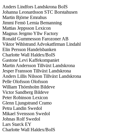
Anders Lindfors Landskrona BoIS
Johanna Leonardsson STC Borstahusen
Martin Björne Emrahus
Jimmi Femö Lernia Bemanning
Mattias Jeppsson Lexicon
Magnus Jergmo Yllw Factory
Ronald Gummesson Farozoner AB
Viktor Wihlstrand Advokatfirman Lindahl
Elin Persson Handelsbanken
Charlotte Wall Haldex/BoIS
Gastone Levi Kaffekompaniet
Martin Andersson Tillväxt Landskrona
Jesper Fransson Tillväxt Landskrona
Anders Lillis Nilsson Tillväxt Landskrona
Pelle Olofsson Olofsson
William Thörnholm Bildeve
Victor Sandberg Bildeve
Peter Robinson Lexicon
Glenn Ljungstrand Cramo
Petra Landin Swedol
Mikael Svensson Swedol
Johnas Rolf Swedol
Lars Starck EY
Charlotte Wall Haldex/BoIS