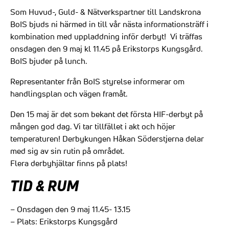
Som Huvud-, Guld- & Nätverkspartner till Landskrona
BoIS bjuds ni härmed in till vår nästa informationsträff i
kombination med uppladdning inför derbyt! Vi träffas
onsdagen den 9 maj kl 11.45 på Erikstorps Kungsgård.
BoIS bjuder på lunch.
Representanter från BoIS styrelse informerar om
handlingsplan och vägen framåt.
Den 15 maj är det som bekant det första HIF-derbyt på
mången god dag. Vi tar tillfället i akt och höjer
temperaturen! Derbykungen Håkan Söderstjerna delar
med sig av sin rutin på området.
Flera derbyhjältar finns på plats!
TID & RUM
– Onsdagen den 9 maj 11.45- 13.15
– Plats: Erikstorps Kungsgård