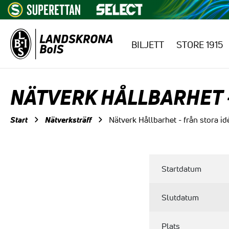
BILJETT
STORE 1915
Hoppa till innehåll
NÄTVERK HÅLLBARHET –
Start
Nätverksträff
Nätverk Hållbarhet - från stora idé
Startdatum
Slutdatum
Plats