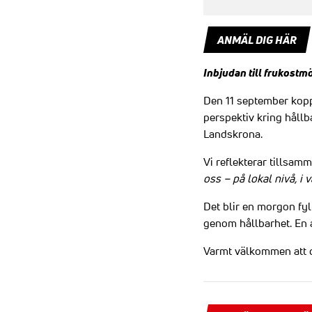
ANMÄL DIG HÄR
Inbjudan till frukostm
Den 11 september kopp
perspektiv kring hållba
Landskrona.
Vi reflekterar tillsam
oss – på lokal nivå, i 
Det blir en morgon fyl
genom hållbarhet. En at
Varmt välkommen att d