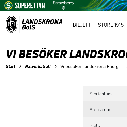
BILJETT
STORE 1915
Hoppa till innehåll
VI BESÖKER LANDSKRO
Start
Nätverksträff
Vi besöker Landskrona Energi - r
Startdatum
Slutdatum
Plats