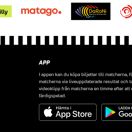
APP
I appen kan du köpa biljetter till matcherna, f
matcherna via liveuppdaterade resultat och t
videoklipp från matcherna en timme efter at
färdigspelad.