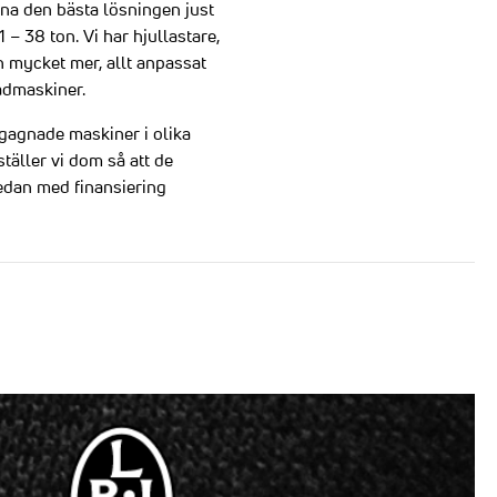
nna den bästa lösningen just
– 38 ton. Vi har hjullastare,
h mycket mer, allt anpassat
admaskiner.
begagnade maskiner i olika
täller vi dom så att de
sedan med finansiering