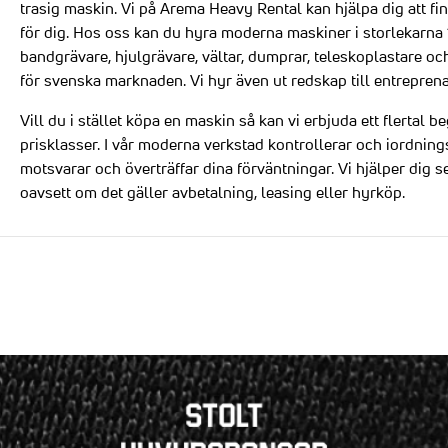
trasig maskin. Vi på Arema Heavy Rental kan hjälpa dig att fi
för dig. Hos oss kan du hyra moderna maskiner i storlekarna 1 
bandgrävare, hjulgrävare, vältar, dumprar, teleskoplastare oc
för svenska marknaden. Vi hyr även ut redskap till entrepren
Vill du i stället köpa en maskin så kan vi erbjuda ett flertal 
prisklasser. I vår moderna verkstad kontrollerar och iordnings
motsvarar och överträffar dina förväntningar. Vi hjälper dig 
oavsett om det gäller avbetalning, leasing eller hyrköp.