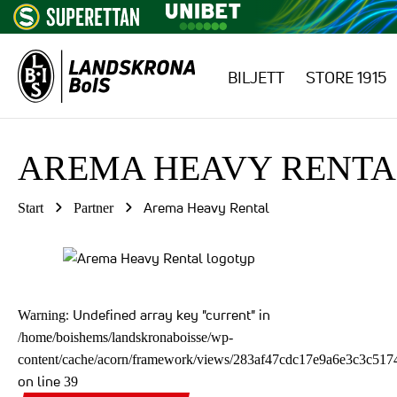
BILJETT
STORE 1915
Hoppa till innehåll
AREMA HEAVY RENTA
Arema Heavy Rental
Start
Partner
: Undefined array key "current" in
Warning
/home/boishems/landskronaboisse/wp-
content/cache/acorn/framework/views/283af47cdc17e9a6e3c3c51
on line
39