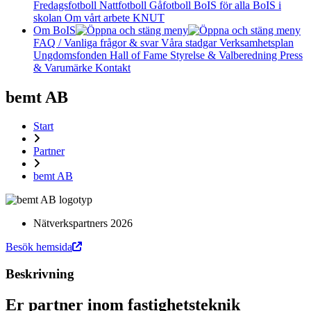
Fredagsfotboll
Nattfotboll
Gåfotboll
BoIS för alla
BoIS i
skolan
Om vårt arbete
KNUT
Om BoIS
FAQ / Vanliga frågor & svar
Våra stadgar
Verksamhetsplan
Ungdomsfonden
Hall of Fame
Styrelse & Valberedning
Press
& Varumärke
Kontakt
bemt AB
Start
Partner
bemt AB
Nätverkspartners 2026
Besök hemsida
Beskrivning
Er partner inom fastighetsteknik