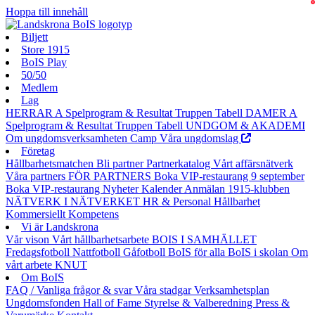
0
Hoppa till innehåll
Biljett
Store 1915
BoIS Play
50/50
Medlem
Lag
HERRAR A
Spelprogram & Resultat
Truppen
Tabell
DAMER A
Spelprogram & Resultat
Truppen
Tabell
UNDGOM & AKADEMI
Om ungdomsverksamheten
Camp
Våra ungdomslag
Företag
Hållbarhetsmatchen
Bli partner
Partnerkatalog
Vårt affärsnätverk
Våra partners
FÖR PARTNERS
Boka VIP-restaurang 9 september
Boka VIP-restaurang
Nyheter
Kalender
Anmälan
1915-klubben
NÄTVERK I NÄTVERKET
HR & Personal
Hållbarhet
Kommersiellt
Kompetens
Vi är Landskrona
Vår vison
Vårt hållbarhetsarbete
BOIS I SAMHÄLLET
Fredagsfotboll
Nattfotboll
Gåfotboll
BoIS för alla
BoIS i skolan
Om
vårt arbete
KNUT
Om BoIS
FAQ / Vanliga frågor & svar
Våra stadgar
Verksamhetsplan
Ungdomsfonden
Hall of Fame
Styrelse & Valberedning
Press &