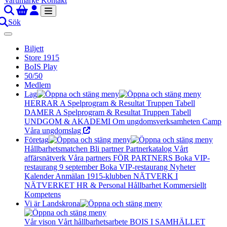
Varumärke
Kontakt
Sök
Biljett
Store 1915
BoIS Play
50/50
Medlem
Lag
HERRAR A
Spelprogram & Resultat
Truppen
Tabell
DAMER A
Spelprogram & Resultat
Truppen
Tabell
UNDGOM & AKADEMI
Om ungdomsverksamheten
Camp
Våra ungdomslag
Företag
Hållbarhetsmatchen
Bli partner
Partnerkatalog
Vårt
affärsnätverk
Våra partners
FÖR PARTNERS
Boka VIP-
restaurang 9 september
Boka VIP-restaurang
Nyheter
Kalender
Anmälan
1915-klubben
NÄTVERK I
NÄTVERKET
HR & Personal
Hållbarhet
Kommersiellt
Kompetens
Vi är Landskrona
Vår vison
Vårt hållbarhetsarbete
BOIS I SAMHÄLLET