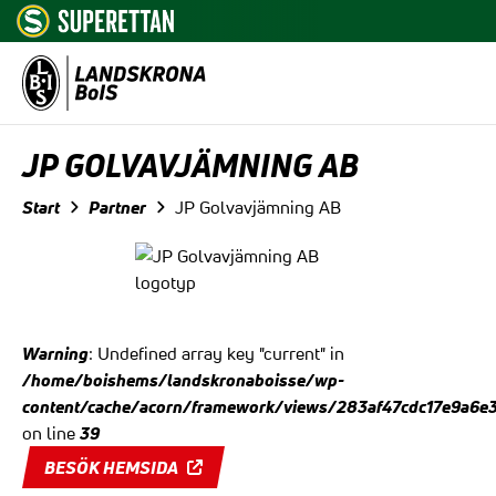
Hoppa till innehåll
JP GOLVAVJÄMNING AB
Start
Partner
JP Golvavjämning AB
Warning
: Undefined array key "current" in
/home/boishems/landskronaboisse/wp-
content/cache/acorn/framework/views/283af47cdc17e9a6e
39
on line
BESÖK HEMSIDA