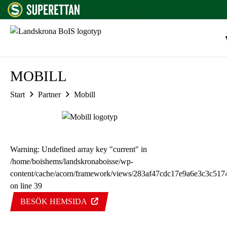
Hoppa till innehåll
MOBILL
Start
Partner
Mobill
Warning
: Undefined array key "current" in
/home/boishems/landskronaboisse/wp-
content/cache/acorn/framework/views/283af47cdc17e9a6e3c3c51
on line
39
BESÖK HEMSIDA