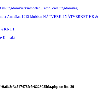
Om ungdomsverksamheten
Camp
Våra ungdomslag
nder
Anmälan
1915-klubben
NÄTVERK I NÄTVERKET
HR &
ete
KNUT
ke
Kontakt
17e9a6e3c3c517478fc7e8223025da.php
on line
39