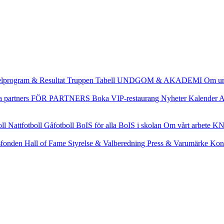
lprogram & Resultat
Truppen
Tabell
UNDGOM & AKADEMI
Om u
a partners
FÖR PARTNERS
Boka VIP-restaurang
Nyheter
Kalender
A
oll
Nattfotboll
Gåfotboll
BoIS för alla
BoIS i skolan
Om vårt arbete
KN
fonden
Hall of Fame
Styrelse & Valberedning
Press & Varumärke
Kon