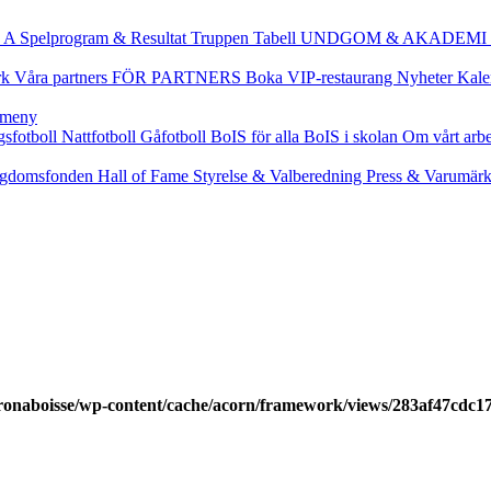
 A
Spelprogram & Resultat
Truppen
Tabell
UNDGOM & AKADEMI
rk
Våra partners
FÖR PARTNERS
Boka VIP-restaurang
Nyheter
Kale
gsfotboll
Nattfotboll
Gåfotboll
BoIS för alla
BoIS i skolan
Om vårt arb
gdomsfonden
Hall of Fame
Styrelse & Valberedning
Press & Varumär
ronaboisse/wp-content/cache/acorn/framework/views/283af47cdc