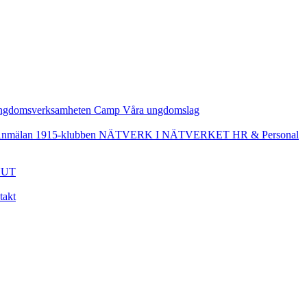
ngdomsverksamheten
Camp
Våra ungdomslag
nmälan
1915-klubben
NÄTVERK I NÄTVERKET
HR & Personal
UT
takt