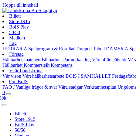
Hoppa till innehåll
Biljett
Store 1915
BoIS Play
50/50
Medlem
Lag
HERRAR A
Spelprogram & Resultat
Truppen
Tabell
DAMER A
Spe
Företag
Hållbarhetsmatchen
Bli partner
Partnerkatalog
Vårt affärsnätverk
Vår
Hållbarhet
Kommersiellt
Kompetens
Vi är Landskrona
Vår vison
Vårt hållbarhetsarbete
BOIS I SAMHÄLLET
Fredagsfotb
Om BoIS
FAQ / Vanliga frågor & svar
Våra stadgar
Verksamhetsplan
Ungdoms
0
Sök
Biljett
Store 1915
BoIS Play
50/50
Medlem