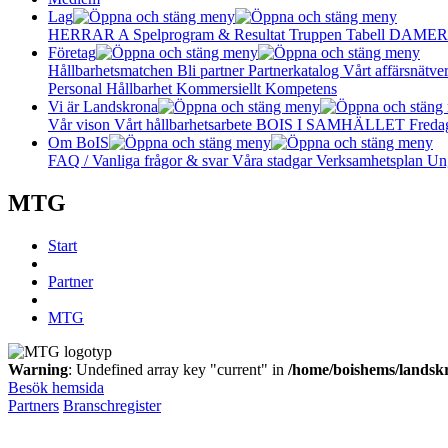
Lag
HERRAR A
Spelprogram & Resultat
Truppen
Tabell
DAMER
Företag
Hållbarhetsmatchen
Bli partner
Partnerkatalog
Vårt affärsnätve
Personal
Hållbarhet
Kommersiellt
Kompetens
Vi är Landskrona
Vår vison
Vårt hållbarhetsarbete
BOIS I SAMHÄLLET
Freda
Om BoIS
FAQ / Vanliga frågor & svar
Våra stadgar
Verksamhetsplan
Un
MTG
Start
Partner
MTG
Warning
: Undefined array key "current" in
/home/boishems/landsk
Besök hemsida
Partners
Branschregister