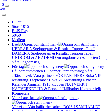
Varumärke
Kontakt
0
Sök
Biljett
Store 1915
BoIS Play
50/50
Medlem
Lag
HERRAR A
Spelprogram & Resultat
Truppen
Tabell
DAMER A
Spelprogram & Resultat
Truppen
Tabell
UNDGOM & AKADEMI
Om ungdomsverksamheten
Camp
Våra ungdomslag
Företag
Hållbarhetsmatchen
Bli partner
Partnerkatalog
Vårt
affärsnätverk
Våra partners
FÖR PARTNERS
Boka VIP-
restaurang 9 september
Boka VIP-restaurang
Nyheter
Kalender
Anmälan
1915-klubben
NÄTVERK I
NÄTVERKET
HR & Personal
Hållbarhet
Kommersiellt
Kompetens
Vi är Landskrona
Vår vison
Vårt hållbarhetsarbete
BOIS I SAMHÄLLET