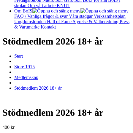
Fredagsfotboll
Nattfotboll
Gåfotboll
BoIS för alla
BoIS i
skolan
Om vårt arbete
KNUT
Om BoIS
FAQ / Vanliga frågor & svar
Våra stadgar
Verksamhetsplan
Ungdomsfonden
Hall of Fame
Styrelse & Valberedning
Press
& Varumärke
Kontakt
Stödmedlem 2026 18+ år
Start
Store 1915
Medlemskap
Stödmedlem 2026 18+ år
Stödmedlem 2026 18+ år
400
kr