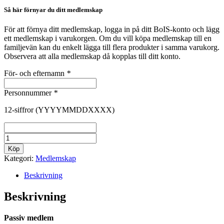
Så här förnyar du ditt medlemskap
För att förnya ditt medlemskap, logga in på ditt BoIS-konto och lägg
ett medlemskap i varukorgen. Om du vill köpa medlemskap till en
familjevän kan du enkelt lägga till flera produkter i samma varukorg.
Observera att alla medlemskap då kopplas till ditt konto.
För- och efternamn
*
Personnummer
*
12-siffror (YYYYMMDDXXXX)
Stödmedlem
2026
Köp
18+
Kategori:
Medlemskap
år
mängd
Beskrivning
Beskrivning
Passiv medlem