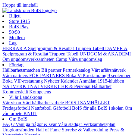
Hoppa till innehåll
Biljett
Store 1915
BoIS Play
50/50
Medlem
Lag
HERRAR A
Spelprogram & Resultat
Truppen
Tabell
DAMER A
Spelprogram & Resultat
Truppen
Tabell
UNDGOM & AKADEMI
Om ungdomsverksamheten
Camp
Våra ungdomslag
Företag
Hållbarhetsmatchen
Bli partner
Partnerkatalog
Vårt affärsnätverk
Våra partners
FÖR PARTNERS
Boka VIP-restaurang 9 september
Boka VIP-restaurang
Nyheter
Kalender
Anmälan
1915-klubben
NÄTVERK I NÄTVERKET
HR & Personal
Hållbarhet
Kommersiellt
Kompetens
Vi är Landskrona
Vår vison
Vårt hållbarhetsarbete
BOIS I SAMHÄLLET
Fredagsfotboll
Nattfotboll
Gåfotboll
BoIS för alla
BoIS i skolan
Om
vårt arbete
KNUT
Om BoIS
FAQ / Vanliga frågor & svar
Våra stadgar
Verksamhetsplan
Ungdomsfonden
Hall of Fame
Styrelse & Valberedning
Press &