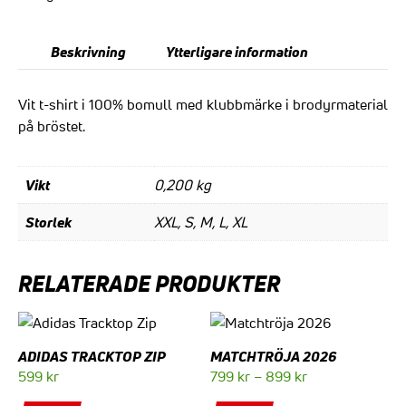
Beskrivning
Ytterligare information
Vit t-shirt i 100% bomull med klubbmärke i brodyrmaterial
på bröstet.
Vikt
0,200 kg
Storlek
XXL, S, M, L, XL
RELATERADE PRODUKTER
ADIDAS TRACKTOP ZIP
MATCHTRÖJA 2026
Prisintervall:
599
kr
799
kr
–
899
kr
Den
Den
799 kr