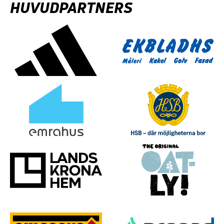
produktsidan
HUVUDPARTNERS