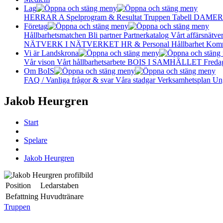
Lag
HERRAR A
Spelprogram & Resultat
Truppen
Tabell
DAMER
Företag
Hållbarhetsmatchen
Bli partner
Partnerkatalog
Vårt affärsnätve
NÄTVERK I NÄTVERKET
HR & Personal
Hållbarhet
Komm
Vi är Landskrona
Vår vison
Vårt hållbarhetsarbete
BOIS I SAMHÄLLET
Freda
Om BoIS
FAQ / Vanliga frågor & svar
Våra stadgar
Verksamhetsplan
Un
Jakob Heurgren
Start
Spelare
Jakob Heurgren
Position
Ledarstaben
Befattning
Huvudtränare
Truppen