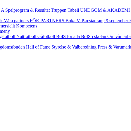
 A
Spelprogram & Resultat
Truppen
Tabell
UNDGOM & AKADEMI
rk
Våra partners
FÖR PARTNERS
Boka VIP-restaurang 9 september
ersiellt
Kompetens
gsfotboll
Nattfotboll
Gåfotboll
BoIS för alla
BoIS i skolan
Om vårt arb
gdomsfonden
Hall of Fame
Styrelse & Valberedning
Press & Varumär