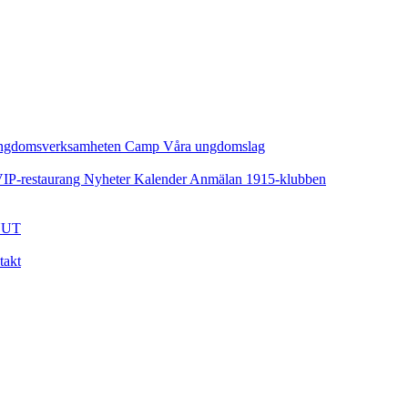
ngdomsverksamheten
Camp
Våra ungdomslag
IP-restaurang
Nyheter
Kalender
Anmälan
1915-klubben
UT
takt