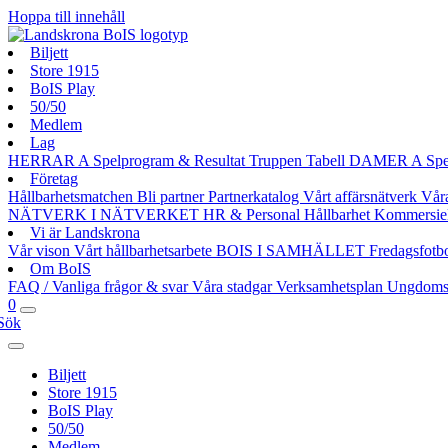
Hoppa till innehåll
Biljett
Store 1915
BoIS Play
50/50
Medlem
Lag
HERRAR A
Spelprogram & Resultat
Truppen
Tabell
DAMER A
Spe
Företag
Hållbarhetsmatchen
Bli partner
Partnerkatalog
Vårt affärsnätverk
Vår
NÄTVERK I NÄTVERKET
HR & Personal
Hållbarhet
Kommersie
Vi är Landskrona
Vår vison
Vårt hållbarhetsarbete
BOIS I SAMHÄLLET
Fredagsfotb
Om BoIS
FAQ / Vanliga frågor & svar
Våra stadgar
Verksamhetsplan
Ungdoms
0
Sök
Biljett
Store 1915
BoIS Play
50/50
Medlem