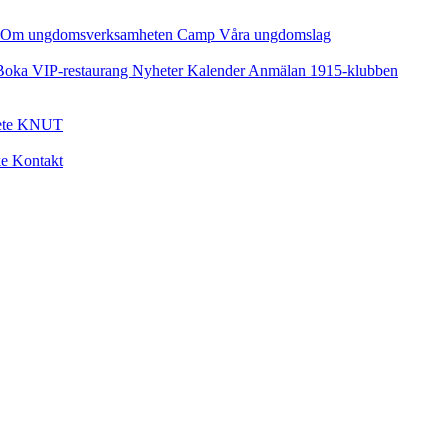
Om ungdomsverksamheten
Camp
Våra ungdomslag
Boka VIP-restaurang
Nyheter
Kalender
Anmälan
1915-klubben
ete
KNUT
ke
Kontakt