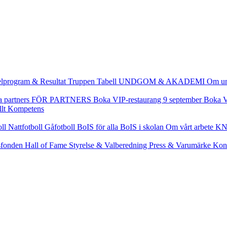
lprogram & Resultat
Truppen
Tabell
UNDGOM & AKADEMI
Om u
a partners
FÖR PARTNERS
Boka VIP-restaurang 9 september
Boka V
llt
Kompetens
oll
Nattfotboll
Gåfotboll
BoIS för alla
BoIS i skolan
Om vårt arbete
KN
fonden
Hall of Fame
Styrelse & Valberedning
Press & Varumärke
Kon