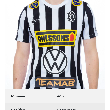
Nummer
#16
Position
Försvarare