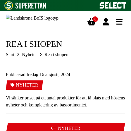
0
Hoppa till innehåll
REA I SHOPEN
Start
Nyheter
Rea i shopen
Publicerad fredag 16 augusti, 2024
NYHETER
Vi sänker priset på ett antal produkter för att få plats med höstens
nyheter och kompletering av bassortimentet.
NYHETER