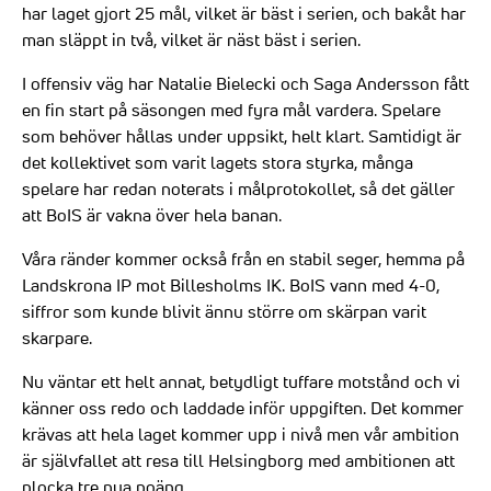
har laget gjort 25 mål, vilket är bäst i serien, och bakåt har
man släppt in två, vilket är näst bäst i serien.
I offensiv väg har Natalie Bielecki och Saga Andersson fått
en fin start på säsongen med fyra mål vardera. Spelare
som behöver hållas under uppsikt, helt klart. Samtidigt är
det kollektivet som varit lagets stora styrka, många
spelare har redan noterats i målprotokollet, så det gäller
att BoIS är vakna över hela banan.
Våra ränder kommer också från en stabil seger, hemma på
Landskrona IP mot Billesholms IK. BoIS vann med 4-0,
siffror som kunde blivit ännu större om skärpan varit
skarpare.
Nu väntar ett helt annat, betydligt tuffare motstånd och vi
känner oss redo och laddade inför uppgiften. Det kommer
krävas att hela laget kommer upp i nivå men vår ambition
är självfallet att resa till Helsingborg med ambitionen att
plocka tre nya poäng.