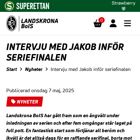
0
Hoppa till innehåll
INTERVJU MED JAKOB INFÖR
SERIEFINALEN
Start
Nyheter
Intervju med Jakob inför seriefinalen
Publicerad onsdag 7 maj, 2025
NYHETER
Landskrona BoIS har gått fram som en ångvält under
inledningen av serien och efter fem omgångar står laget på
full pott. En fantastisk start som förtjänar all beröm och
ikväll är det alltså dags för en rafflande serifinal, borta mot