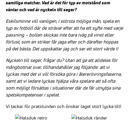
samtliga matcher. Vad är det för typ av motstånd som
väntar och vad är nyckeln till seger?
Eskilsminne vill vanligen, i största möjliga mån, spela en
typ av fotboll där de strävar efter att ha ett syfte med varje
passning – bollen skickas inte bara iväg på vinst eller
förlust, som en striker får jaga efter och därefter hoppas
på det bästa. Det uppskattar jag och ser ett stort värde i!
Nyckeln till seger, frågar du? Utan att ge ett alldeles för
mångbottnat svar, tillhandahåller jag följande: att vi
lyckas med det vi vill försöka göra i återerövringsfaserna,
samt att vi ledare lyckas hjälpa våra spelare att så ofta
som möjligt försättas i situationer där de får utnyttja sina
spetskompetenser i spelet.
Vi tackar för pratstunden och önskar laget stort lycka till!