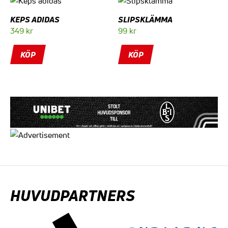
KEPS ADIDAS
SLIPSKLÄMMA
349
kr
99
kr
Den
KÖP
KÖP
här
produkten
har
flera
varianter.
De
olika
alternativen
kan
väljas
på
produktsidan
HUVUDPARTNERS