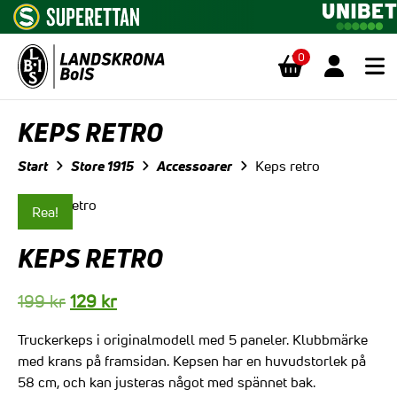
0
Hoppa till innehåll
KEPS RETRO
Start
Store 1915
Accessoarer
Keps retro
Rea!
KEPS RETRO
Det
Det
199
kr
129
kr
ursprungliga
nuvarande
Truckerkeps i originalmodell med 5 paneler. Klubbmärke
priset
priset
med krans på framsidan. Kepsen har en huvudstorlek på
var:
är:
58 cm, och kan justeras något med spännet bak.