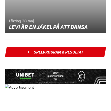
Lördag 28 maj
LEVI ÄR EN JÄKEL PÅ ATT DANSA
SPELPROGRAM & RESULTAT